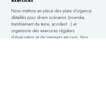
exercices
Nous mettons en place des plans d’urgence
détaillés pour divers scénarios (incendie,
tremblement de terre, accident...) et
organisons des exercices réguliers
d’évacuation et de premiers secours. Nos
équipes d’intervention sont continuellement
formées.
Élection du représentant des
travailleurs à l'usine Uzunyayla
Tuğla