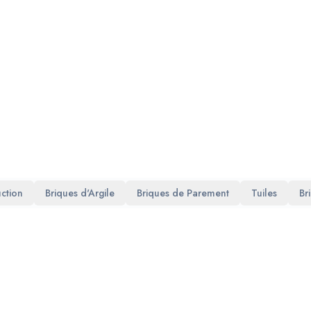
ction
Briques d'Argile
Briques de Parement
Tuiles
Br