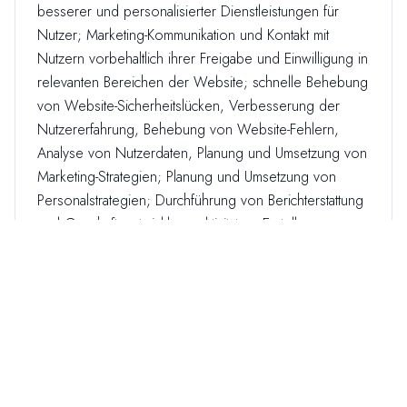
besserer und personalisierter Dienstleistungen für
Nutzer; Marketing-Kommunikation und Kontakt mit
Nutzern vorbehaltlich ihrer Freigabe und Einwilligung in
relevanten Bereichen der Website; schnelle Behebung
von Website-Sicherheitslücken, Verbesserung der
Nutzererfahrung, Behebung von Website-Fehlern,
Analyse von Nutzerdaten, Planung und Umsetzung von
Marketing-Strategien; Planung und Umsetzung von
Personalstrategien; Durchführung von Berichterstattung
und Geschäftsentwicklungsaktivitäten, Erstellung von
Datenbanken; Sicherstellung von Unternehmenspolitik-
Operationen, beschränkt auf die in der
Datenschutzerklärung auf www.uzunyaylagroup.com,
www.uzunyaylatugla.com, www.vitalia.com.tr,
www.uzunyaylaboru.com genannten Zwecke. Gemäß
Artikel 5(2) und Artikel 6(3) des Gesetzes können
personenbezogene Daten vom Unternehmen ohne